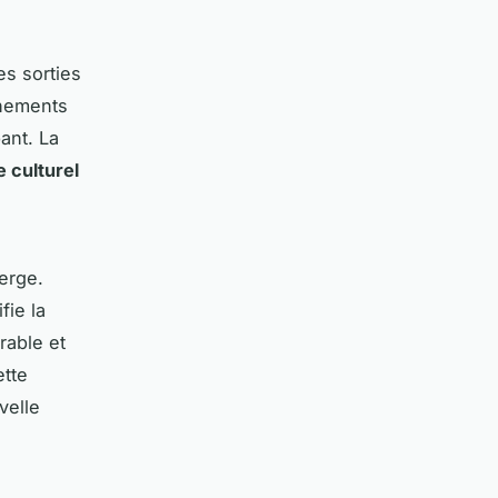
es sorties
énements
ant. La
 culturel
erge.
fie la
rable et
ette
velle