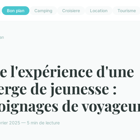
Bon plan
Camping
Croisiere
Location
Tourisme
an
e l'expérience d'une
rge de jeunesse :
oignages de voyageu
rier 2025 — 5 min de lecture