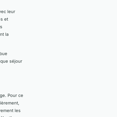
vec leur
s et
es
nt la
ibue
aque séjour
ge. Pour ce
ièrement,
ivement les