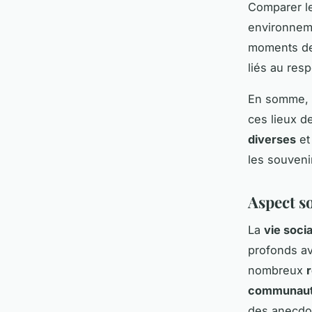
Comparer le
environneme
moments de 
liés au resp
En somme, 
ces lieux d
diverses
et 
les souveni
Aspect so
La
vie soci
profonds av
nombreux
communaut
des anecdo