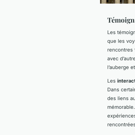
Témoigna
Les témoig
que les voy
rencontres 
avec d’autr
l’auberge et
Les
interac
Dans certai
des liens a
mémorable. 
expériences
rencontrées