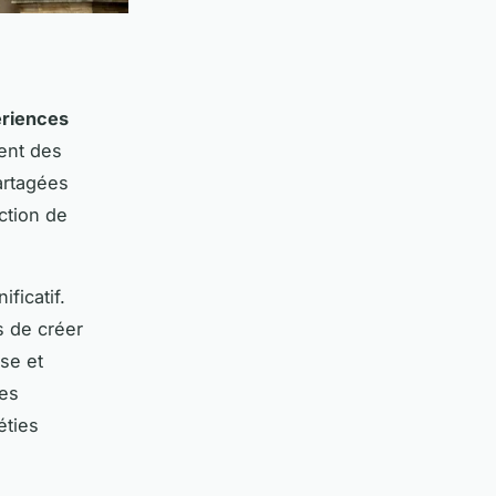
ériences
ent des
artagées
ction de
ficatif.
s de créer
se et
des
éties