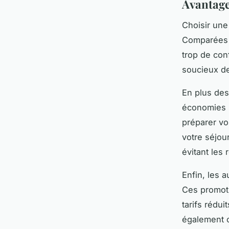
Avantage
Choisir une
Comparées a
trop de conf
soucieux de 
En plus des
économies 
préparer vo
votre séjou
évitant les
Enfin, les
Ces promoti
tarifs rédui
également o