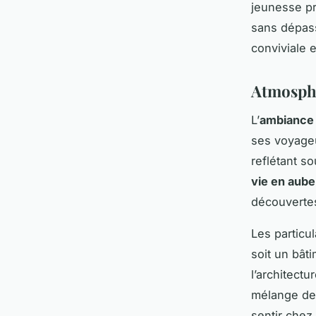
jeunesse pr
sans dépass
conviviale e
Atmosphè
L’
ambiance 
ses voyage
reflétant so
vie en aub
découvertes
Les particul
soit un bât
l’architect
mélange de 
sentir chez 