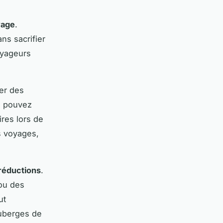
yage
.
ns sacrifier
voyageurs
er des
s pouvez
ires lors de
s voyages,
 réductions
.
 ou des
ut
auberges de