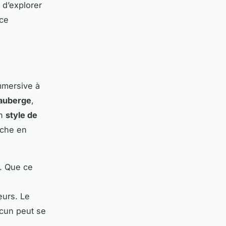
 d’explorer
nce
mmersive à
auberge
,
un
style de
iche en
r. Que ce
eurs. Le
cun peut se