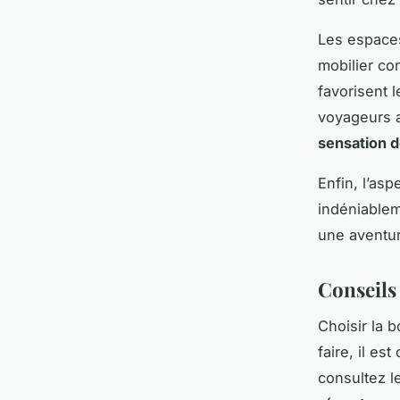
Les espaces
mobilier co
favorisent 
voyageurs a
sensation d
Enfin, l’as
indéniable
une aventu
Conseils
Choisir la 
faire, il es
consultez 