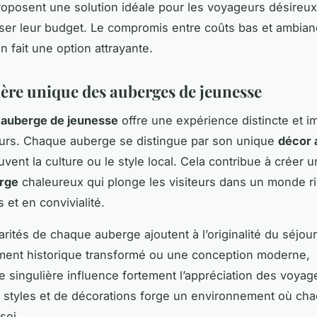
oposent une solution idéale pour les voyageurs désireux
er leur budget. Le compromis entre coûts bas et ambia
n fait une option attrayante.
re unique des auberges de jeunesse
auberge de jeunesse
offre une expérience distincte et i
urs. Chaque auberge se distingue par son unique
décor 
uvent la culture ou le style local. Cela contribue à créer 
erge
chaleureux qui plonge les visiteurs dans un monde r
 et en convivialité.
arités de chaque auberge ajoutent à l’originalité du séjou
iment historique transformé ou une conception moderne,
ure singulière influence fortement l’appréciation des voyag
styles et de décorations forge un environnement où cha
soi.