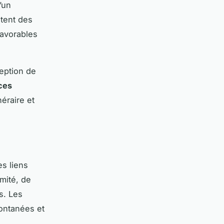
’un
atent des
favorables
eption de
ces
néraire et
s liens
mité, de
s. Les
ontanées et