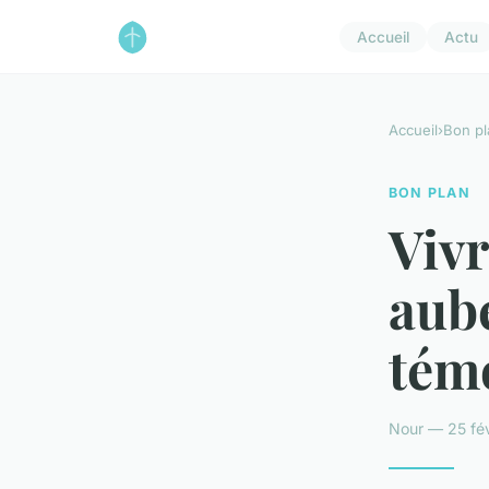
Accueil
Actu
Accueil
›
Bon pl
BON PLAN
Vivr
aube
tém
Nour — 25 fév