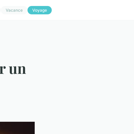
Vacance
Voyage
r un