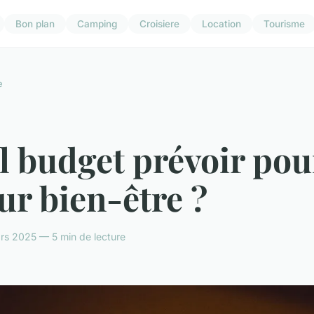
Bon plan
Camping
Croisiere
Location
Tourisme
e
l budget prévoir pou
ur bien-être ?
rs 2025 — 5 min de lecture