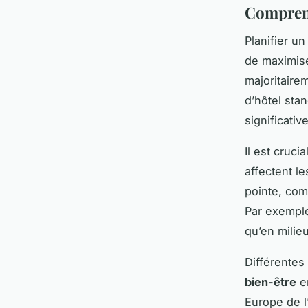
Comprend
Planifier u
de maximis
majoritaire
d’hôtel sta
significati
Il est cruci
affectent l
pointe, com
Par exempl
qu’en milieu
Différentes
bien-être
en
Europe de l