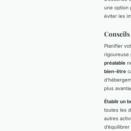
une option 
éviter les 
Conseils
Planifier vo
rigoureuse
préalable
ne
bien-être
ca
d’hébergeme
plus avant
Établir un b
toutes les 
autres acti
d’équilibrer