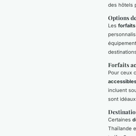
des hôtels 
Options de
Les
forfaits
personnalis
équipement
destination
Forfaits a
Pour ceux 
accessible
incluent so
sont idéau
Destinatio
Certaines
d
Thaïlande e