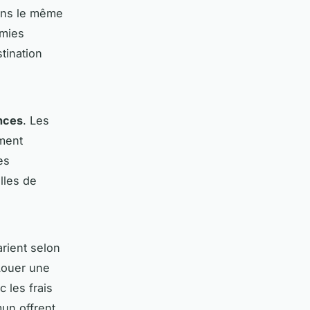
Dans le même
omies
tination
nces
. Les
ement
es
lles de
rient selon
 Louer une
c les frais
un offrent