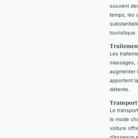
souvent des
temps, les 
substantiel
touristique.
Traitement
Les traitem
massages, s
augmenter 
apportent l
détente.
Transport
Le transpor
le mode cho
voiture offr
d’essence e