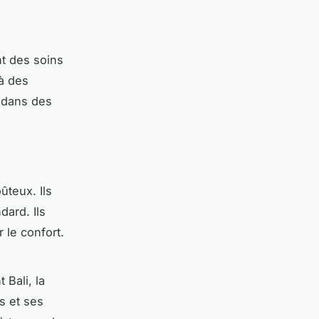
nt des soins
 à des
 dans des
ûteux. Ils
ard. Ils
 le confort.
 Bali, la
s et ses