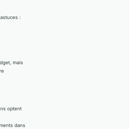
 astuces :
dget, mais
re
ins optent
ements dans