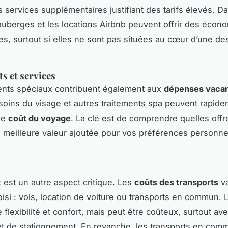
 services supplémentaires justifiant des tarifs élevés. 
auberges et les locations Airbnb peuvent offrir des écon
les, surtout si elles ne sont pas situées au cœur d’une des
s et services
ents spéciaux contribuent également aux
dépenses vaca
oins du visage et autres traitements spa peuvent rapid
le
coût du voyage
. La clé est de comprendre quelles offr
a meilleure valeur ajoutée pour vos préférences personne
t est un autre aspect critique. Les
coûts des transports
va
isi : vols, location de voiture ou transports en commun.
e flexibilité et confort, mais peut être coûteux, surtout ave
t de stationnement. En revanche, les transports en comm