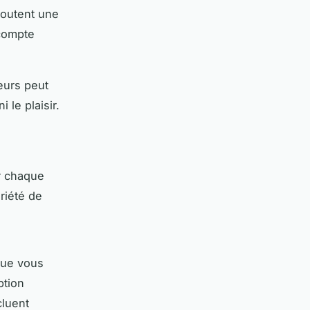
ajoutent une
compte
eurs peut
le plaisir.
r chaque
riété de
Que vous
ption
cluent