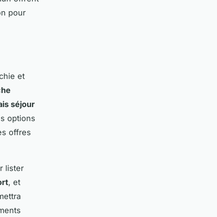
on pour
chie et
che
ais séjour
es options
es offres
lister
ort
, et
mettra
ements