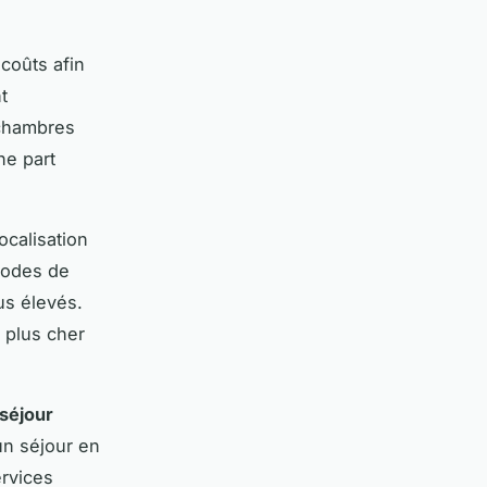
 coûts afin
t
 chambres
ne part
ocalisation
riodes de
us élevés.
 plus cher
séjour
un séjour en
ervices