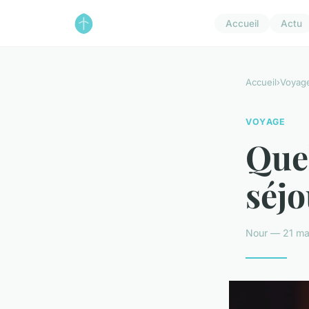
Accueil
Actu
Accueil
›
Voyag
VOYAGE
Que
séjo
Nour — 21 ma