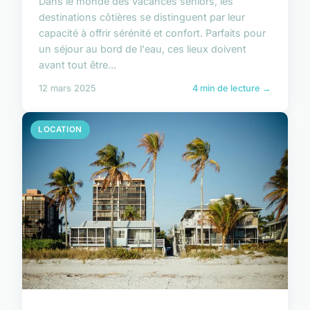
Dans le monde des vacances seniors, les
destinations côtières se distinguent par leur
capacité à offrir sérénité et confort. Parfaits pour
un séjour au bord de l'eau, ces lieux doivent
avant tout être...
12 mars 2025
4 min de lecture →
LOCATION